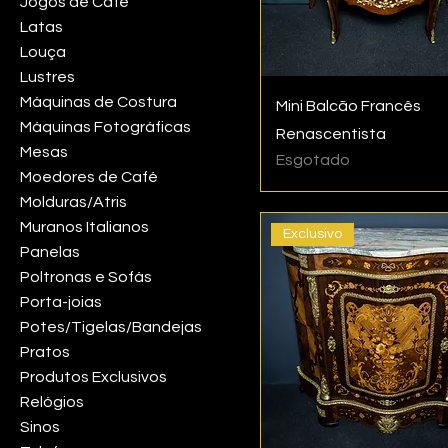
Jogos de Café
Latas
Louça
Lustres
Máquinas de Costura
Mini Balcão Francês
Máquinas Fotográficas
Renascentista
Mesas
Esgotado
Moedores de Café
Molduras/Atris
Muranos Italianos
Exclusivo
Panelas
Poltronas e Sofás
Porta-joias
Potes/Tigelas/Bandejas
Pratos
Produtos Exclusivos
Relógios
Sinos