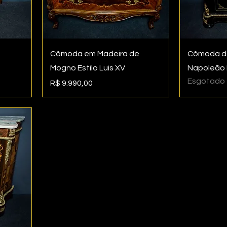
Cômoda em Madeira de
Cômoda do
Mogno Estilo Luis XV
Napoleão I
Esgotado
Preço
R$ 9.990,00