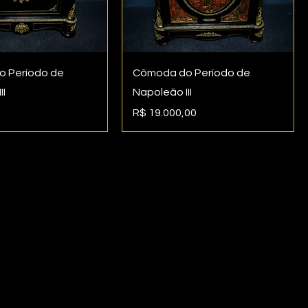
 Período de
Cômoda do Período de
II
Napoleão III
Preço
R$ 19.000,00