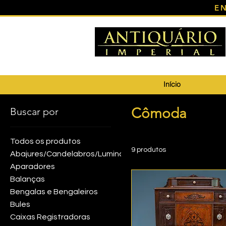
E
Início
Cômoda
Buscar por
Todos os produtos
9 produtos
Abajures/Candelabros/Luminárias
Aparadores
Balanças
Bengalas e Bengaleiros
Bules
Caixas Registradoras