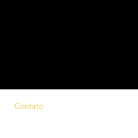
Contato
fone/WhatsApp: (54) 99242-
8