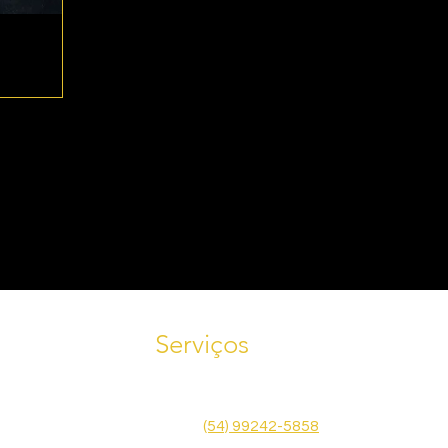
Serviços
Tele
Agende uma visita! Fale conosco
585
pelo WhatsApp
(54) 99242-5858