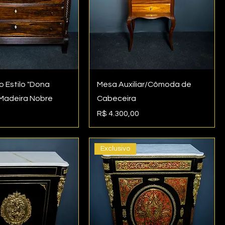
 Estilo "Dona
Mesa Auxiliar/Cômoda de
 Madeira Nobre
Cabeceira
Preço
R$ 4.300,00
Exclusivo