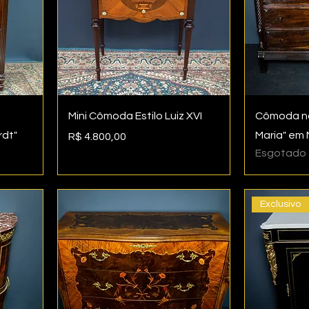
m
Mini Cômoda Estilo Luiz XVI
Cômoda no
rdt"
Maria" em
Preço
R$ 4.800,00
Esgotado
Exclusivo