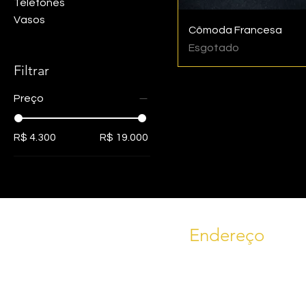
Telefones
Vasos
Cômoda Francesa
Esgotado
Filtrar
Preço
R$ 4.300
R$ 19.000
Endereço
RS 235, KM 09
Bairro Linha Imperial, nº 1644