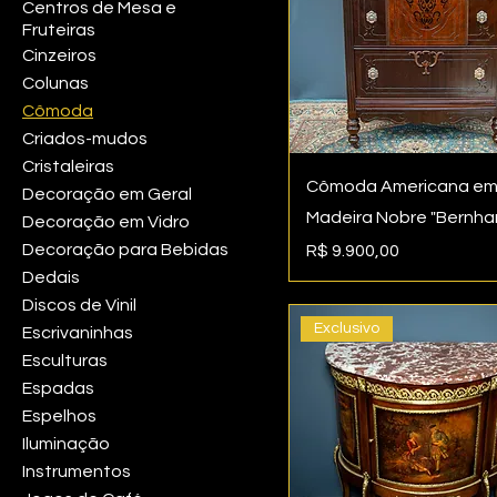
Centros de Mesa e
Fruteiras
Cinzeiros
Colunas
Cômoda
Criados-mudos
Cristaleiras
Cômoda Americana e
Decoração em Geral
Madeira Nobre "Bernha
Decoração em Vidro
Decoração para Bebidas
Preço
R$ 9.900,00
Dedais
Discos de Vinil
Exclusivo
Escrivaninhas
Esculturas
Espadas
Espelhos
Iluminação
Instrumentos