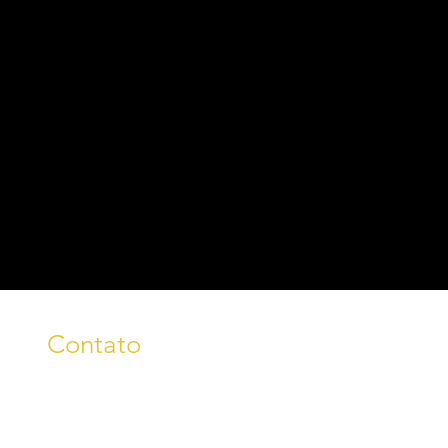
Contato
fone/WhatsApp: (54) 99242-
8