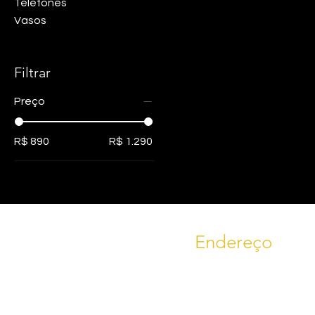
Telefones
Vasos
Filtrar
Preço
R$ 890
R$ 1.290
Endereço
RS 235, KM 09
Bairro Linha Imperial, nº 1644