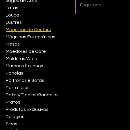
Jogos de Café
Esgotado
Latas
Louça
Lustres
Máquinas de Costura
Máquinas Fotográficas
Mesas
Moedores de Café
Molduras/Atris
Muranos Italianos
Panelas
Poltronas e Sofás
Porta-joias
Potes/Tigelas/Bandejas
Pratos
Produtos Exclusivos
Relógios
Sinos