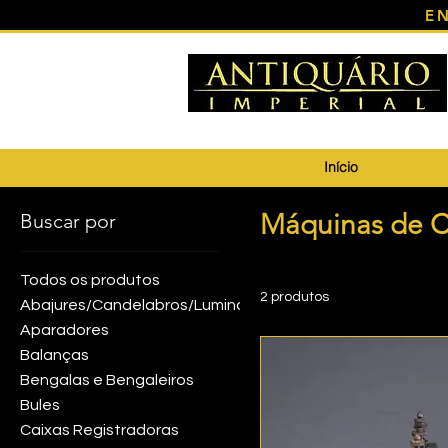
E
Início
Máquinas de C
Buscar por
Todos os produtos
2 produtos
Abajures/Candelabros/Luminárias
Aparadores
Balanças
Bengalas e Bengaleiros
Bules
Caixas Registradoras