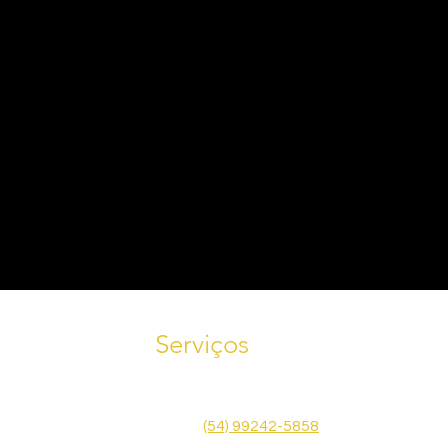
Serviços
Tele
Agende uma visita! Fale conosco
585
pelo WhatsApp
(54) 99242-5858