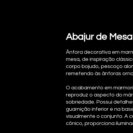
Abajur de Mesa
Ânfora decorativa em marm
mesa, de inspiração clássi
corpo bojudo, pescoço alo
remetendo às ânforas orna
O acabamento em marmorit
reproduz o aspecto do márm
sobriedade. Possui detalhe
guarnição inferior e na ba
visualmente o conjunto. A c
cônico, proporciona ilumin