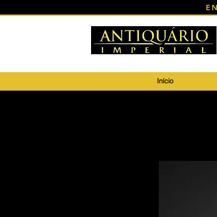
E
Início