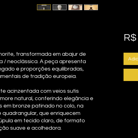
R$ 
orite, transformada em abajur de
Adic
ca / neoclássica. A peça apresenta
ngado e proporções equilibradas,
mentais de tradição europeia.
e acinzentada com veios sutis
ore natural, conferindo elegância e
s em bronze patinado no colo, na
se quadrangular, que enriquecem
úpula em tecido claro, de formato
ação suave e acolhedora.