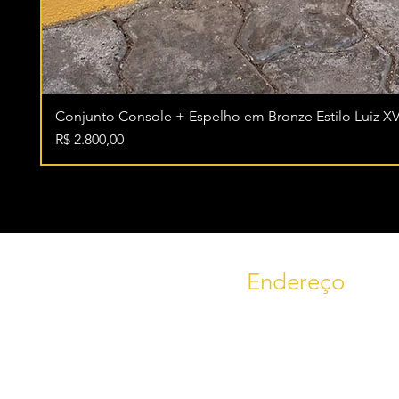
Conjunto Console + Espelho em Bronze Estilo Luiz XV
Preço
R$ 2.800,00
Endereço
RS 235, KM 09
Bairro Linha Imperial, nº 1644
Trecho Nova Petrópolis -