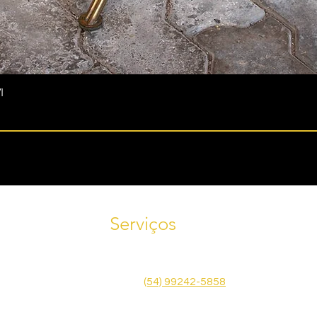
I
Serviços
Tele
Agende uma visita! Fale conosco
585
pelo WhatsApp
(54) 99242-5858
Emai