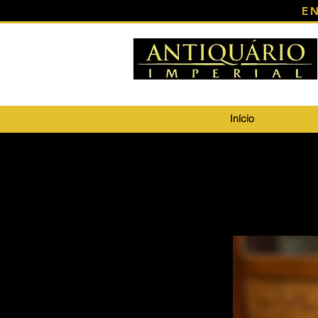
E
Início