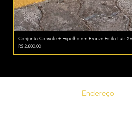
Conjunto Console + Espelho em Bronze Estilo Luiz XV
Preço
R$ 2.800,00
Endereço
RS 235, KM 09
Bairro Linha Imperial, nº 1644
Trecho Nova Petrópolis -