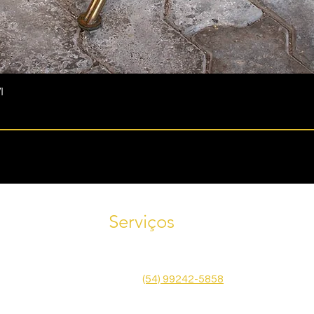
I
Serviços
Tele
Agende uma visita! Fale conosco
585
pelo WhatsApp
(54) 99242-5858
Emai