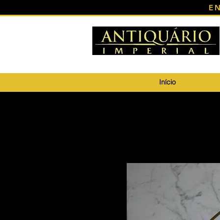
E
Início