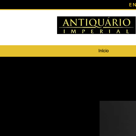
E
Início