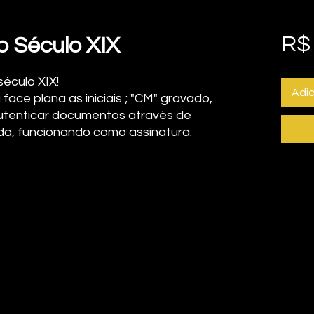
R$
o Século XIX
século XIX!
Adic
face plana as iniciais ; "CM" gravado,
utenticar documentos através de
da, funcionando como assinatura.