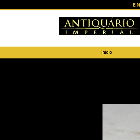
E
Início