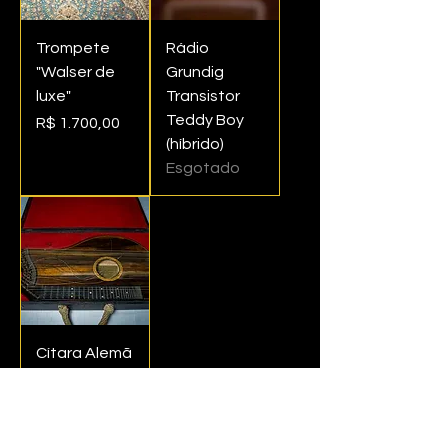
Trompete
Rádio
"Walser de
Grundig
luxe"
Transistor
Teddy Boy
Preço
R$ 1.700,00
(híbrido)
Esgotado
Cítara Alemã
de
Hamburgo
Preço
R$ 2.000,00