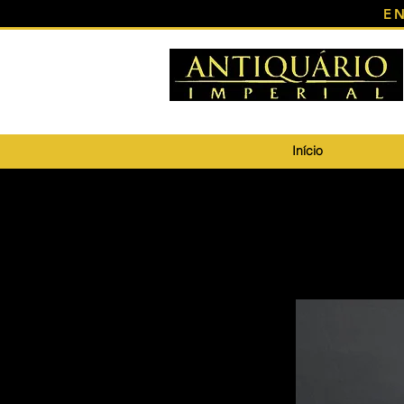
E
Início