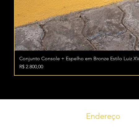
Conjunto Console + Espelho em Bronze Estilo Luiz XV
Preço
R$ 2.800,00
Endereço
RS 235, KM 09