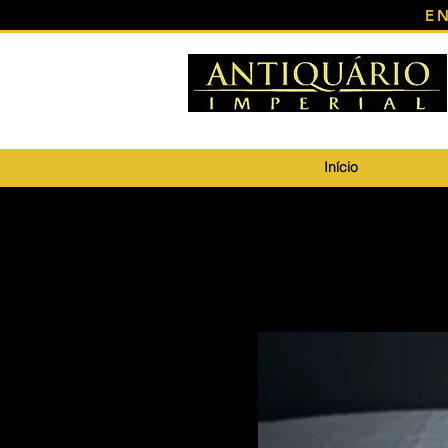
E
Início