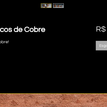
R$
cos de Cobre
obre!
Esg