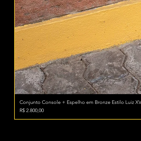
Conjunto Console + Espelho em Bronze Estilo Luiz XV
Preço
R$ 2.800,00