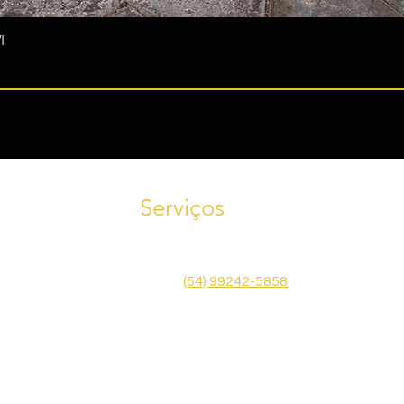
I
Serviços
Tele
Agende uma visita! Fale conosco
585
pelo WhatsApp
(54) 99242-5858
Emai
Face
Política de Privacidade
Termos de Uso
© 2024 Antiquário Imperial. Todos os direitos