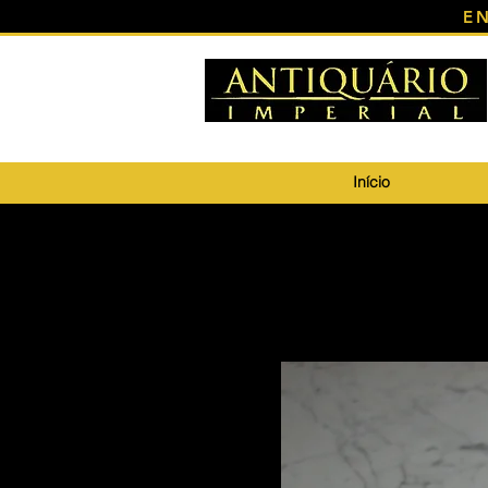
E
Início